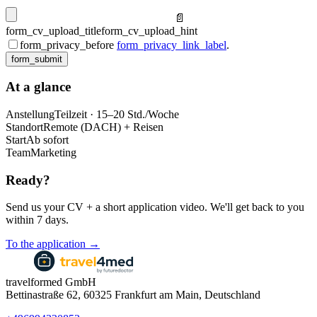
📄
form_cv_upload_title
form_cv_upload_hint
form_privacy_before
form_privacy_link_label
.
form_submit
At a glance
Anstellung
Teilzeit · 15–20 Std./Woche
Standort
Remote (DACH) + Reisen
Start
Ab sofort
Team
Marketing
Ready?
Send us your CV + a short application video. We'll get back to you
within 7 days.
To the application →
travelformed GmbH
Bettinastraße 62, 60325 Frankfurt am Main, Deutschland