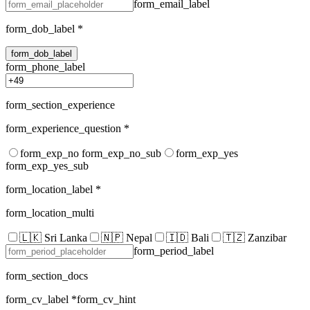
form_email_label
form_dob_label
*
form_dob_label
form_phone_label
form_section_experience
form_experience_question
*
form_exp_no form_exp_no_sub
form_exp_yes
form_exp_yes_sub
form_location_label
*
form_location_multi
🇱🇰 Sri Lanka
🇳🇵 Nepal
🇮🇩 Bali
🇹🇿 Zanzibar
form_period_label
form_section_docs
form_cv_label
*
form_cv_hint